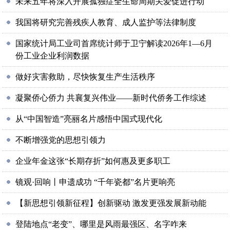
未来五年将深入开展孤独症全生命周期关爱促进行动
我国将研究完善残疾人教育、成人监护等法律制度
国家统计局工业司首席统计师于卫宁解读2026年1—6月
份工业企业利润数据
做好灾害救助，尽快恢复生产生活秩序
凝聚侨心侨力 共襄复兴伟业——新时代侨务工作综述
从“中国智造”亮丽名片感悟中国式现代化
不断增强党的思想引领力
企业年金这张“长期存折”如何惠及更多职工
镜观·回响丨申遗成功 “千年瓷都”名片更响亮
【新思想引领新征程】创新驱动 激发更强发展新动能
登陆地点“老变”、哪里是风雨最强区、名字咋来