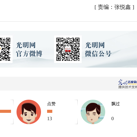
[
责编：张悦鑫
]
点赞
飘过
13
0