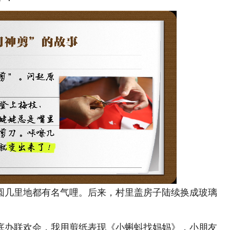
几里地都有名气哩。后来，村里盖房子陆续换成玻璃
办联欢会，我用剪纸表现《小蝌蚪找妈妈》，小朋友