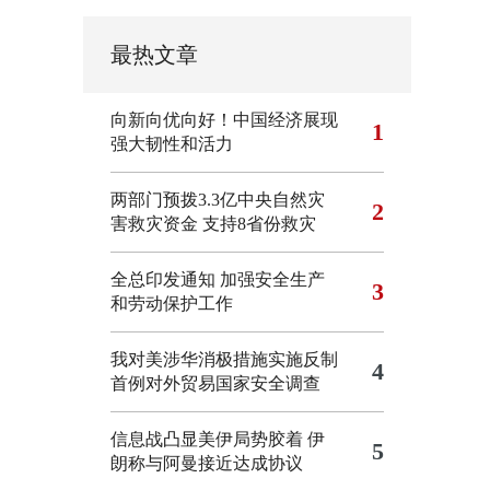
最热文章
向新向优向好！中国经济展现
1
强大韧性和活力
两部门预拨3.3亿中央自然灾
2
害救灾资金 支持8省份救灾
全总印发通知 加强安全生产
3
和劳动保护工作
我对美涉华消极措施实施反制
4
首例对外贸易国家安全调查
信息战凸显美伊局势胶着
伊
5
朗称与阿曼接近达成协议