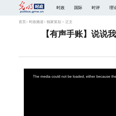
时政
国际
时评
理
首页
>
时政频道
>
独家策划
>
正文
【有声手账】说说我
This
is
a
The media could not be loaded, either because the 
modal
window.