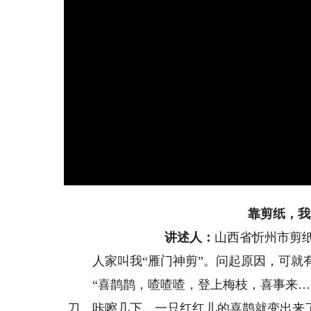
靠剪纸，我
讲述人：
山西省忻州市剪
人家叫我“雁门神剪”。问起原因，可就
“喜鹊鹊，喳喳喳，登上梅枝，喜事来……
刀。咔嚓几下，一只红红儿的喜鹊就变出来