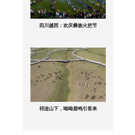
四川越西：欢庆彝族火把节
祁连山下，呦呦鹿鸣引客来