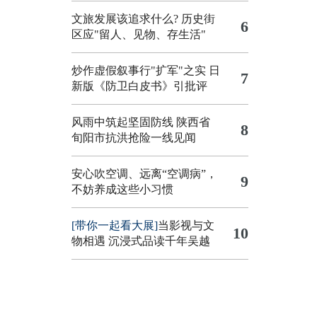
文旅发展该追求什么?
历史街
6
区应"留人、见物、存生活"
炒作虚假叙事行"扩军"之实
日
7
新版《防卫白皮书》引批评
风雨中筑起坚固防线 陕西省
8
旬阳市抗洪抢险一线见闻
安心吹空调、远离“空调病”，
9
不妨养成这些小习惯
[带你一起看大展]
当影视与文
10
物相遇 沉浸式品读千年吴越