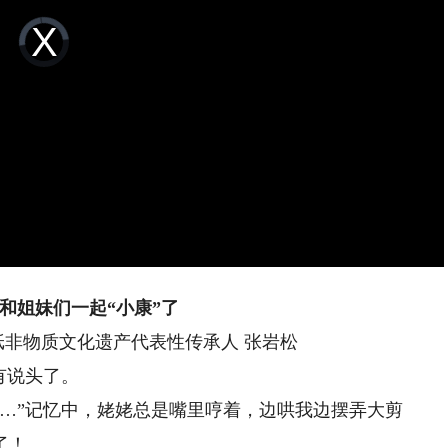
Video
Player
is
loading.
和姐妹们一起“小康”了
纸非物质文化遗产代表性传承人 张岩松
有说头了。
”记忆中，姥姥总是嘴里哼着，边哄我边摆弄大剪
了！