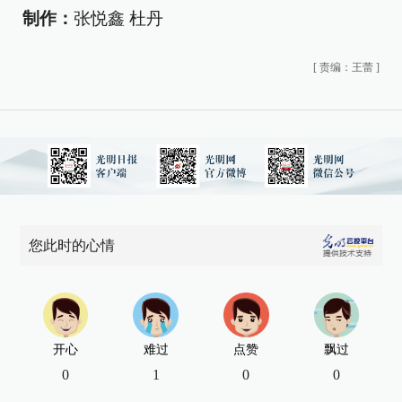
制作：
张悦鑫 杜丹
[
责编：王蕾
]
您此时的心情
开心
难过
点赞
飘过
0
1
0
0