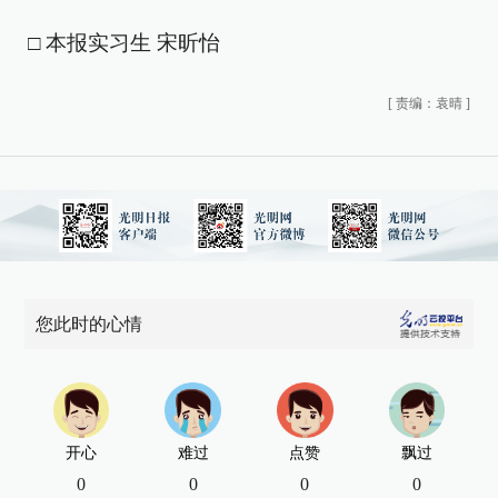
□ 本报实习生 宋昕怡
[
责编：袁晴
]
您此时的心情
开心
难过
点赞
飘过
0
0
0
0