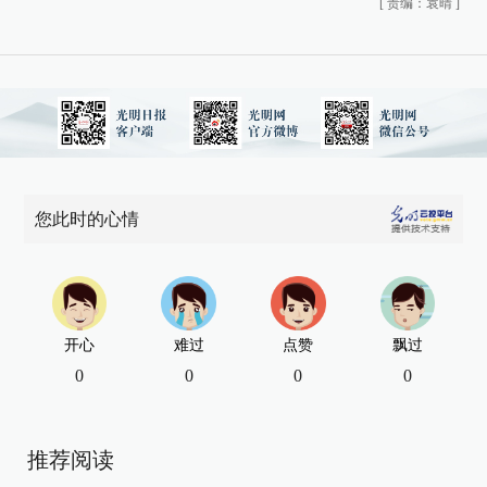
[
责编：袁晴
]
您此时的心情
开心
难过
点赞
飘过
0
0
0
0
推荐阅读