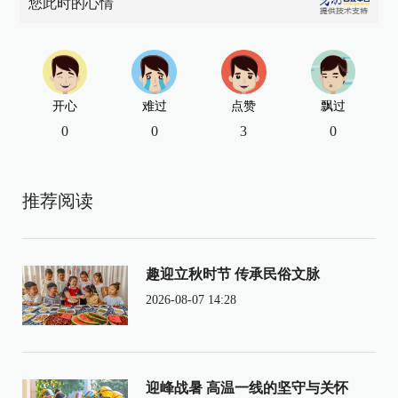
您此时的心情
开心
难过
点赞
飘过
0
0
3
0
推荐阅读
趣迎立秋时节 传承民俗文脉
2026-08-07 14:28
迎峰战暑 高温一线的坚守与关怀