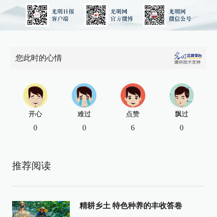
您此时的心情
开心
难过
点赞
飘过
0
0
6
0
推荐阅读
精耕乡土 特色种养的丰收答卷