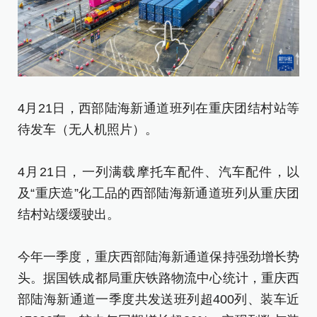
4月21日，西部陆海新通道班列在重庆团结村站等
待发车（无人机照片）。
4
待
4月21日，一列满载摩托车配件、汽车配件，以
及“重庆造”化工品的西部陆海新通道班列从重庆团
4
结村站缓缓驶出。
及
结
今年一季度，重庆西部陆海新通道保持强劲增长势
头。据国铁成都局重庆铁路物流中心统计，重庆西
今
部陆海新通道一季度共发送班列超400列、装车近
头