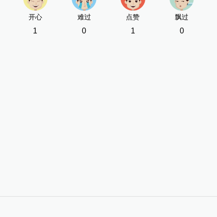
开心
难过
点赞
飘过
1
0
1
0