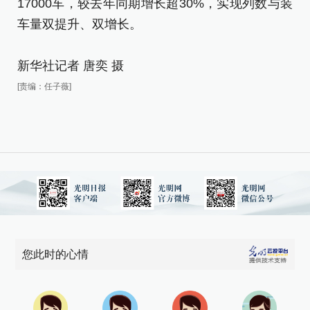
17000车，较去年同期增长超30%，实现列数与装
部
车量双提升、双增长。
1
车
新华社记者 唐奕 摄
新
[责编：任子薇]
[责
您此时的心情