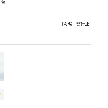
平台。
广总站、
新华社
[责编：茹行止]