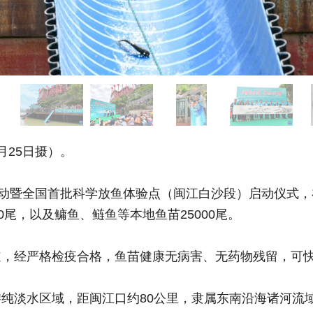
25日摄）。
动暨全国首批科学放鱼体验点（闽江白沙段）启动仪式，
0尾，以及鳙鱼、鲢鱼等本地鱼苗25000尾。
经严格检疫合格，鱼苗健康无病害、无药物残留，可快
水区域，距闽江口约80公里，隶属东南沿海诸河流域闽