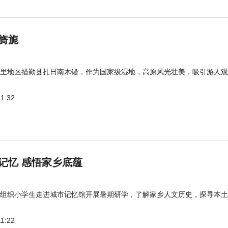
旖旎
里地区措勤县扎日南木错，作为国家级湿地，高原风光壮美，吸引游人观
11:32
记忆 感悟家乡底蕴
组织小学生走进城市记忆馆开展暑期研学，了解家乡人文历史，探寻本土
11:22