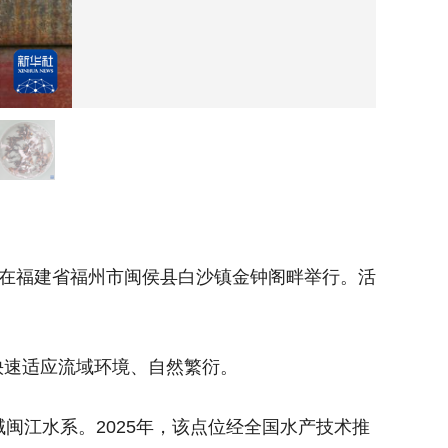
这是在
在福建省福州市闽侯县白沙镇金钟阁畔举行。活
4月2
动向闽江
速适应流域环境、自然繁衍。
据介绍
江水系。2025年，该点位经全国水产技术推
闽江白沙