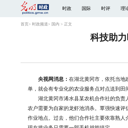
时政
国际
时评
理
首页
>
时政频道
>
国内
>
正文
科技助力
央视网消息：
在湖北黄冈市，依托当地
单，就会有专业化的农业服务点对点送到田
湖北黄冈市浠水县某农机合作社的负责人覃
农户需要为自家的龙虾池消杀。覃强快速评
作业地点。过去，他们合作社主要依靠熟人
现在接业务只需要一部手机就能搞定。