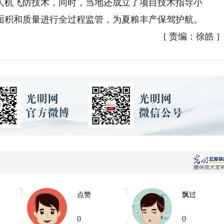
人机飞防技术，同时，当地还成立了项目技术指导小
面积和质量进行全过程监管，为夏粮丰产保驾护航。
[
责编：徐皓
]
点赞
飘过
0
0