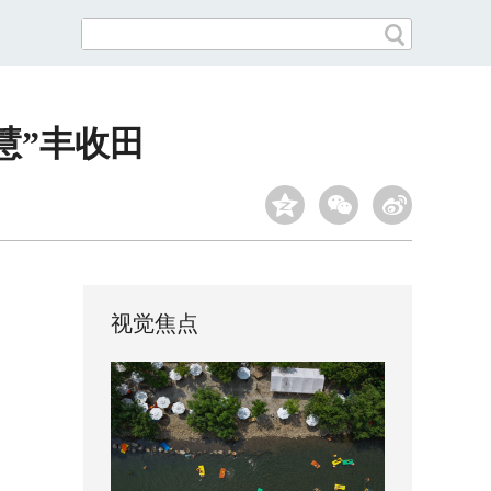
慧”丰收田
视觉焦点