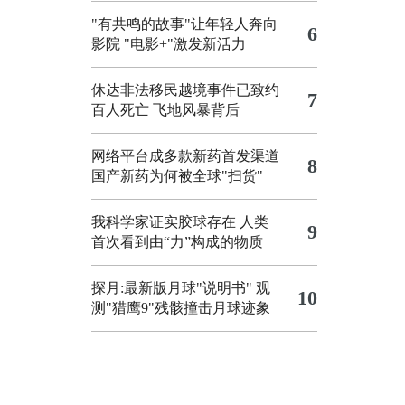
"有共鸣的故事"让年轻人奔向
6
影院
"电影+"激发新活力
休达非法移民越境事件已致约
7
百人死亡
飞地风暴背后
网络平台成多款新药首发渠道
8
国产新药为何被全球"扫货"
我科学家证实胶球存在 人类
9
首次看到由“力”构成的物质
探月:最新版月球"说明书"
观
10
测"猎鹰9"残骸撞击月球迹象