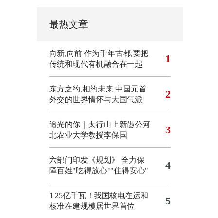
最热文章
向新,向前
作为千年古都,要把
1
传统和现代有机融合在一起
东方之约,相约未来 中国元首
2
外交的世界情怀与大国气派
追光的你｜太行山上新愚公河
3
北农业大学教授李保国
六部门印发《规划》 全力保
4
障百姓"吃得放心""住得安心"
1.25亿千瓦！我国核电在运和
5
核准在建规模居世界首位