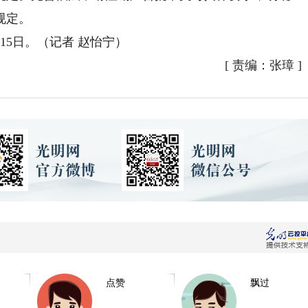
规定。
15日。（记者 赵怡宁）
[
责编：张璋
]
点赞
飘过