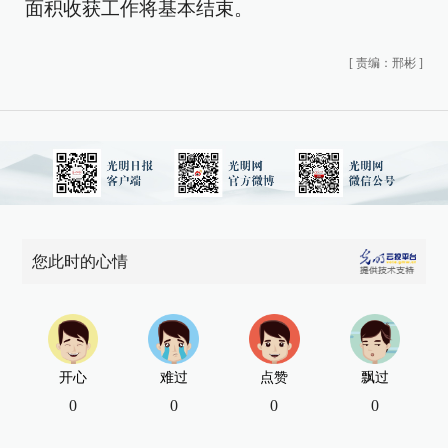
面积收获工作将基本结束。
[
责编：邢彬
]
您此时的心情
开心
难过
点赞
飘过
0
0
0
0