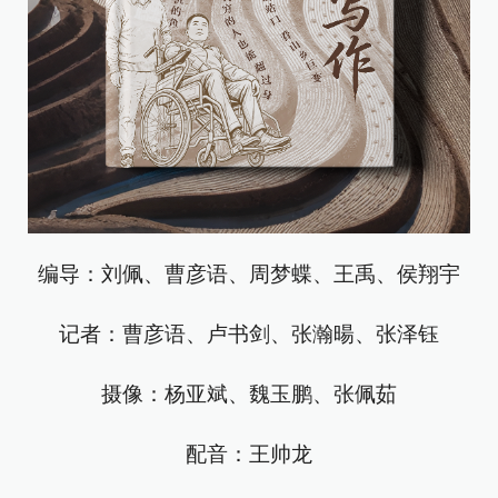
编导：刘佩、曹彦语、周梦蝶、王禹、侯翔宇
记者：曹彦语、卢书剑、张瀚暘、张泽钰
摄像：杨亚斌、魏玉鹏、张佩茹
配音：王帅龙