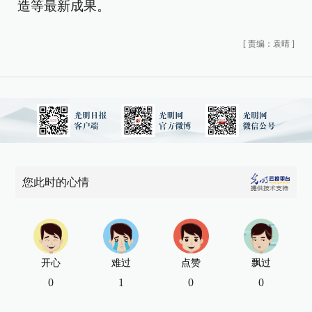
造等最新成果。
[
责编：袁晴
]
您此时的心情
开心
难过
点赞
飘过
0
1
0
0