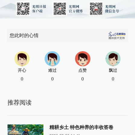
您此时的心情
开心
难过
点赞
飘过
0
0
0
0
推荐阅读
精耕乡土 特色种养的丰收答卷