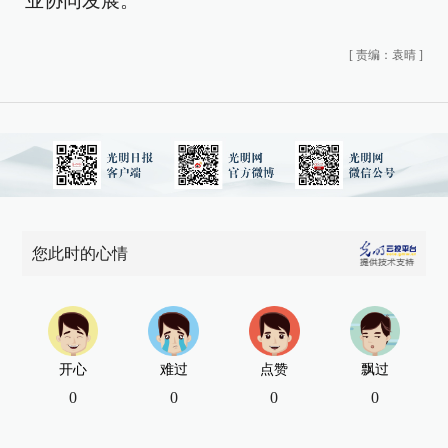
业协同发展。
[
责编：袁晴
]
您此时的心情
开心
难过
点赞
飘过
0
0
0
0