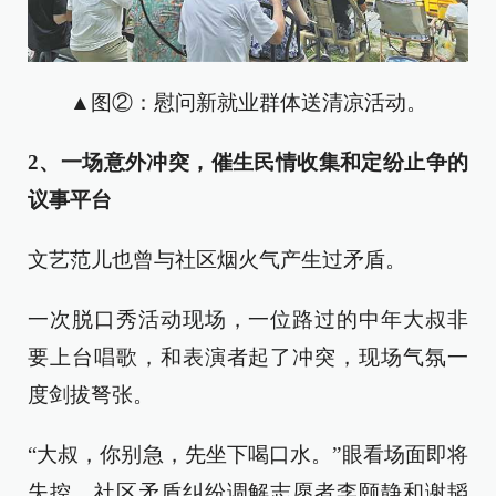
▲图②：慰问新就业群体送清凉活动。
2、一场意外冲突，催生民情收集和定纷止争的
议事平台
文艺范儿也曾与社区烟火气产生过矛盾。
一次脱口秀活动现场，一位路过的中年大叔非
要上台唱歌，和表演者起了冲突，现场气氛一
度剑拔弩张。
“大叔，你别急，先坐下喝口水。”眼看场面即将
失控，社区矛盾纠纷调解志愿者李颐静和谢韬