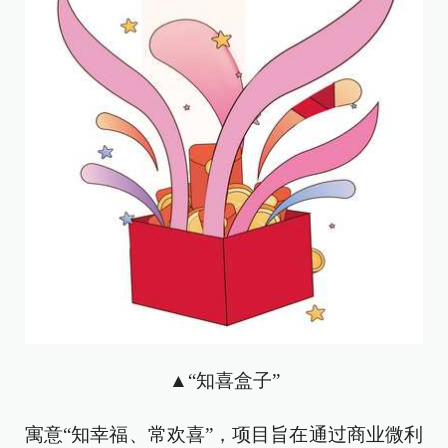
▲“知喜盒子”
寓意“知幸福、常欢喜”，项目旨在通过商业微利