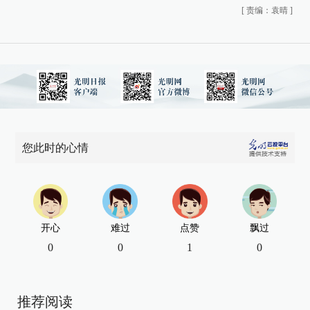
[
责编：袁晴
]
您此时的心情
开心
难过
点赞
飘过
0
0
1
0
推荐阅读