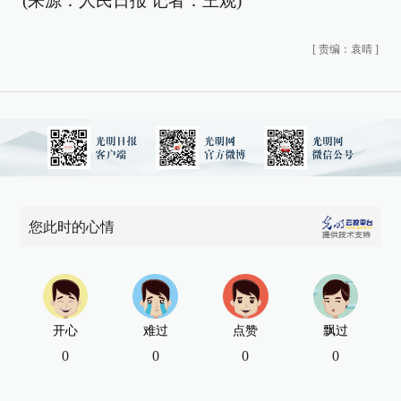
(来源：人民日报 记者：王观)
[
责编：袁晴
]
您此时的心情
开心
难过
点赞
飘过
0
0
0
0