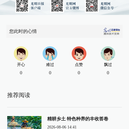
您此时的心情
开心
难过
点赞
飘过
0
0
0
0
推荐阅读
精耕乡土 特色种养的丰收答卷
2026-08-06 14:41