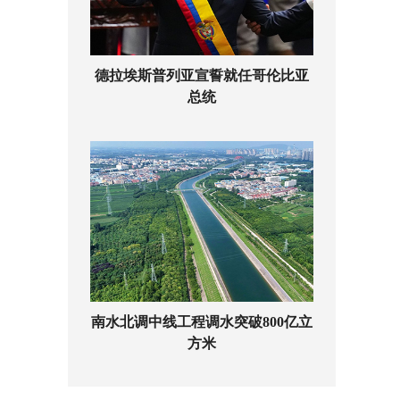
德拉埃斯普列亚宣誓就任哥伦比亚
总统
南水北调中线工程调水突破800亿立
方米