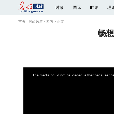
时政
国际
时评
理
首页
>
时政频道
>
国内
>
正文
畅想
This
is
a
The media could not be loaded, either because the 
modal
window.