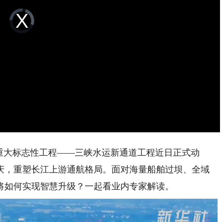
Video
Player
is
loading.
大标志性工程——三峡水运新通道工程近日正式动
庆，重塑长江上游通航格局。面对海量船舶过坝、全域
将如何实现智慧升级？一起看业内专家解读。