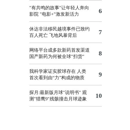
"有共鸣的故事"让年轻人奔向
6
影院
"电影+"激发新活力
休达非法移民越境事件已致约
7
百人死亡
飞地风暴背后
网络平台成多款新药首发渠道
8
国产新药为何被全球"扫货"
我科学家证实胶球存在 人类
9
首次看到由“力”构成的物质
探月:最新版月球"说明书"
观
10
测"猎鹰9"残骸撞击月球迹象