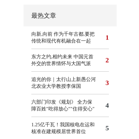
最热文章
向新,向前
作为千年古都,要把
1
传统和现代有机融合在一起
东方之约,相约未来 中国元首
2
外交的世界情怀与大国气派
追光的你｜太行山上新愚公河
3
北农业大学教授李保国
六部门印发《规划》 全力保
4
障百姓"吃得放心""住得安心"
1.25亿千瓦！我国核电在运和
5
核准在建规模居世界首位