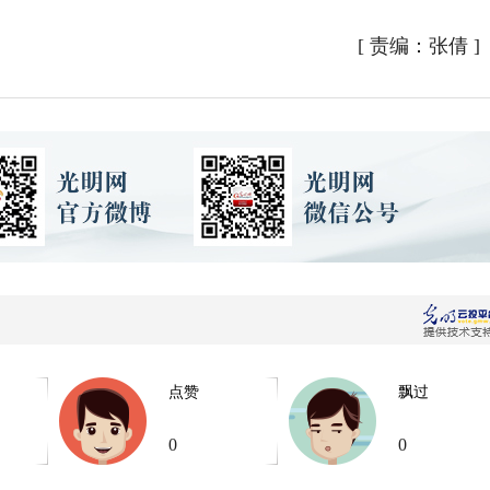
[
责编：张倩
]
点赞
飘过
0
0