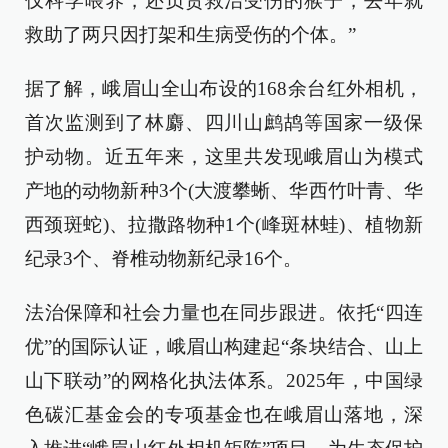
仅科学喂养，还负责救治受伤的猴子，去年就
救助了两只因打架和生病受伤的个体。”
据了解，峨眉山全山布设的168余台红外相机，
首次监测到了林麝、四川山鹧鸪等国家一级保
护动物。近五年来，这里共发现峨眉山为模式
产地的动物新种3个(大渡攀蜥、华西竹叶青、华
西颈斑蛇)、拉撒路物种1个(峰斑林蛙)、植物新
纪录3个、脊椎动物新纪录16个。
法治保障和社会力量也在同步跟进。依托“四连
优”的国际认证，峨眉山构建起“条块结合、山上
山下联动”的网格化执法体系。2025年，中国绿
色碳汇基金会的专项基金也在峨眉山落地，深