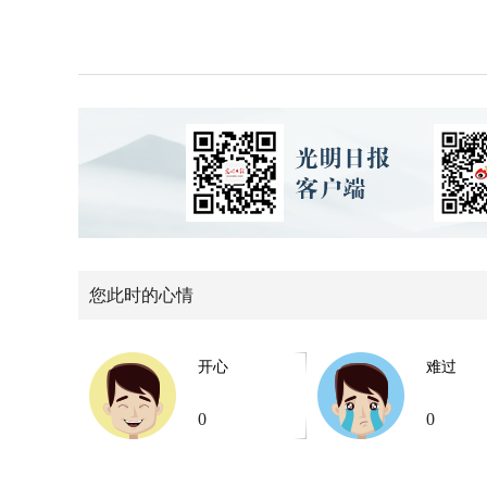
您此时的心情
开心
难过
0
0