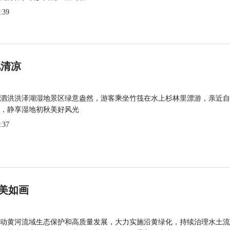
:39
觅清凉
泗洪洪泽湖湿地景区绿意盎然，游客乘坐竹筏在水上杉林里漂游，亲近自
，静享湿地初秋美好风光
:37
美如画
动黄河流域生态保护和高质量发展，大力实施沿黄绿化，持续治理水土流