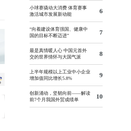
小球赛撬动大消费 体育赛事
6
激活城市发展新动能
“向着建设体育强国、健康中
7
国的目标不断迈进”
最是真情暖人心 中国元首外
8
交的世界情怀与大国气派
上半年规模以上工业中小企业
9
增加值同比增长5.8%
创新涌动，坚韧向前——解读
10
前7个月我国外贸成绩单