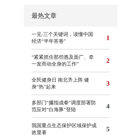
最热文章
一见·三个关键词，读懂中国
1
经济“半年答卷”
“紧紧抓住那些惠及面广、牵
2
一发而动全身的工作”
全民健身日 南北齐上阵 健
3
身“热”起来
多部门“攥指成拳”调度部署防
4
范应对“白海豚”登陆
我国重点生态保护区域保护成
5
效显著