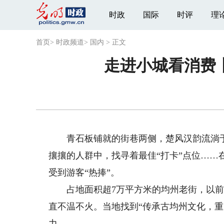
时政
国际
时评
理
首页
>
时政频道
>
国内
>
正文
走进小城看消费
青石板铺就的街巷两侧，楚风汉韵流淌于
攘攘的人群中，找寻着最佳“打卡”点位……
受到游客“热捧”。
占地面积超7万平方米的均州老街，以前
直不温不火。当地找到“传承古均州文化，
力。