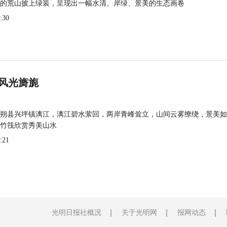
的荒山披上绿装，呈现出一幅水清、岸绿、景美的生态画卷
:30
风光旖旎
朔县兴坪镇漓江，漓江碧水萦回，两岸青峰耸立，山间云雾缭绕，景美如
竹筏欣赏秀美山水
:21
光明日报社概况
关于光明网
报网动态