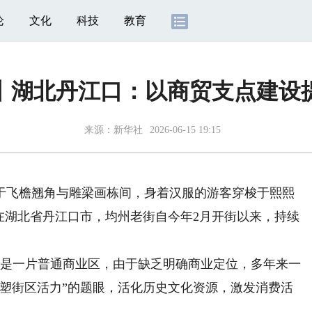
论
文化
科技
教育
丨湖北丹江口：以商贸支点建设
来源：
新华社
2026-06-15 19:15
飞檐翘角与雕梁画栋间，身着汉服的游客穿梭于熙熙
在湖北省丹江口市，均州老街自今年2月开街以来，持续
是一片普通商业区，由于缺乏明确商业定位，多年来一
重塑街区活力”的题眼，活化历史文化资源，激发消费活