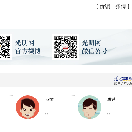
[
责编：张倩
]
点赞
飘过
0
0