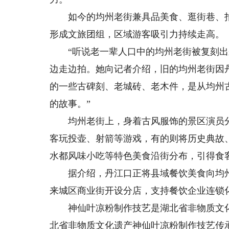
如今的均州老街兼具品美食、逛街巷、拍
形成文旅团组，区域游客吸引力持续走高。
“听说老一辈人口中的均州老街被复刻出来
边走边拍。她向记者介绍，旧的均州老街因丹
的一些古碑刻、老城砖、老木件，是从均州
的故事。”
均州老街上，身着古风服饰的景区演员分
客玩投壶、射箭等游戏，有的则将历史典故
水都风味小吃等特色美食沿街分布，引得食
据介绍，丹江口正将县域餐饮美食向均州
来城区商业街开设分店，支持餐饮企业连锁
神仙叶凉粉制作技艺是湖北省非物质文化
北省非物质文化遗产神仙叶凉粉制作技艺传