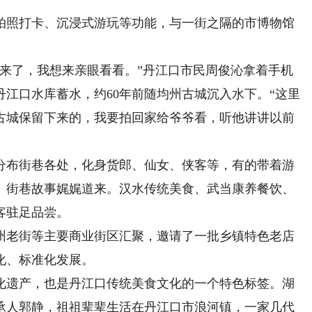
照打卡、沉浸式游玩等功能，与一街之隔的市博物馆
了，我想来亲眼看看。”丹江口市民周俊沁拿着手机
江口水库蓄水，约60年前随均州古城沉入水下。“这里
古城保留下来的，我要拍回家给爷爷看，听他讲讲以前
布街巷各处，化身货郎、仙女、侠客等，有的带着游
、街巷故事娓娓道来。汉水传统美食、武当康养餐饮、
客驻足品尝。
老街等主要商业街区汇聚，邀请了一批乡镇特色老店
化、标准化发展。
遗产，也是丹江口传统美食文化的一个特色标签。湖
承人郭静，祖祖辈辈生活在丹江口市浪河镇，一家几代