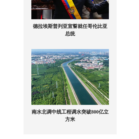
德拉埃斯普列亚宣誓就任哥伦比亚
总统
南水北调中线工程调水突破800亿立
方米