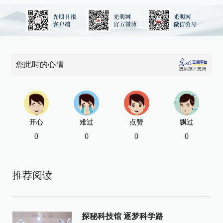
您此时的心情
开心
难过
点赞
飘过
0
0
0
0
推荐阅读
探秘科技馆 逐梦科学路