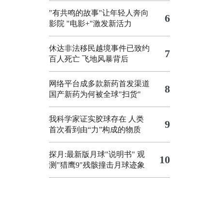
"有共鸣的故事"让年轻人奔向
6
影院
"电影+"激发新活力
休达非法移民越境事件已致约
7
百人死亡
飞地风暴背后
网络平台成多款新药首发渠道
8
国产新药为何被全球"扫货"
我科学家证实胶球存在 人类
9
首次看到由“力”构成的物质
探月:最新版月球"说明书"
观
10
测"猎鹰9"残骸撞击月球迹象