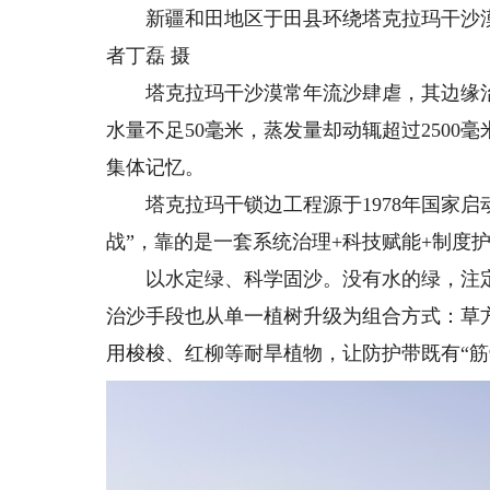
新疆和田地区于田县环绕塔克拉玛干沙漠绿
者丁磊 摄
塔克拉玛干沙漠常年流沙肆虐，其边缘治理
水量不足50毫米，蒸发量却动辄超过250
集体记忆。
塔克拉玛干锁边工程源于1978年国家启动
战”，靠的是一套系统治理+科技赋能+制度
以水定绿、科学固沙。没有水的绿，注定
治沙手段也从单一植树升级为组合方式：草
用梭梭、红柳等耐旱植物，让防护带既有“筋