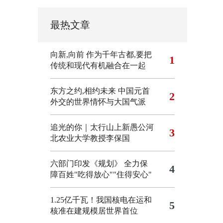
最热文章
向新,向前
作为千年古都,要把
1
传统和现代有机融合在一起
东方之约,相约未来 中国元首
2
外交的世界情怀与大国气派
追光的你｜太行山上新愚公河
3
北农业大学教授李保国
六部门印发《规划》 全力保
4
障百姓"吃得放心""住得安心"
1.25亿千瓦！我国核电在运和
5
核准在建规模居世界首位