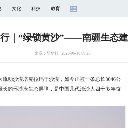
论
文化
科技
教育
行｜“绿锁黄沙”——南疆生态
来源：
新华社
2026-06-18 09:26
动沙漠塔克拉玛干沙漠，如今正被一条总长3046公
最长的环沙漠生态屏障，是中国几代治沙人四十多年奋