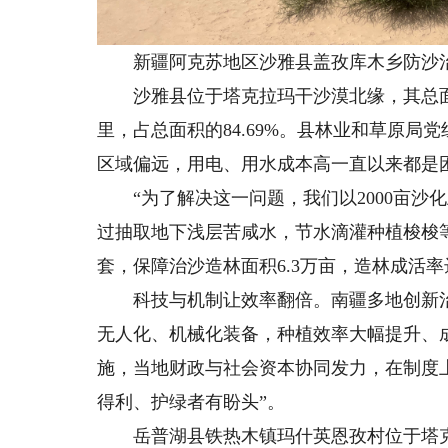
新疆阿克苏地区沙雅县盖孜库木乡防沙治
沙雅县位于塔克拉玛干沙漠北缘，其总面积3
里，占总面积的84.69%。县林业和草原
区域偏远，用电、用水成本高一直以来都是
“为了解决这一问题，我们以2000亩沙化
过抽取地下浅层苦咸水，节水滴灌种植梭梭
套，保障治沙造林面积6.3万亩，造林成活率
科技与机制让效率翻倍。南疆多地创新治
无人化、机械化装备，种植效率大幅提升、成
施，当地财政与社会资本协同发力，在制度
得利、护绿者有盼头”。
岳普湖县铁热木镇玛什英恩孜村位于塔克