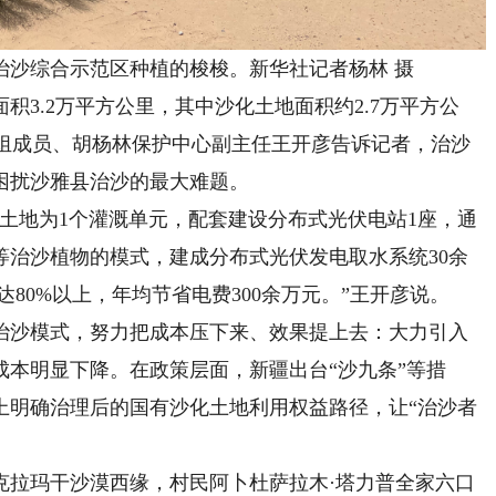
沙综合示范区种植的梭梭。新华社记者杨林 摄
.2万平方公里，其中沙化土地面积约2.7万平方公
局党组成员、胡杨林保护中心副主任王开彦告诉记者，治沙
困扰沙雅县治沙的最大难题。
土地为1个灌溉单元，配套建设分布式光伏电站1座，通
等治沙植物的模式，建成分布式光伏发电取水系统30余
达80%以上，年均节省电费300余万元。”王开彦说。
沙模式，努力把成本压下来、效果提上去：大力引入
本明显下降。在政策层面，新疆出台“沙九条”等措
上明确治理后的国有沙化土地利用权益路径，让“治沙者
拉玛干沙漠西缘，村民阿卜杜萨拉木·塔力普全家六口