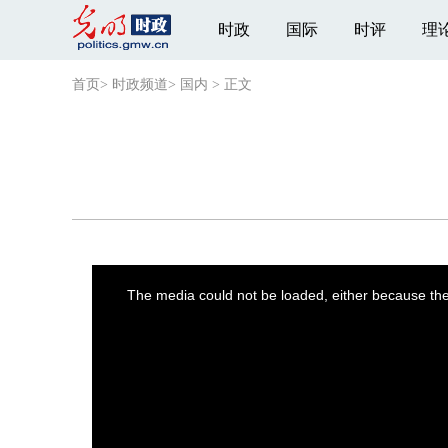
时政
国际
时评
理
首页
>
时政频道
>
国内
>
正文
This
is
a
The media could not be loaded, either because the 
modal
window.