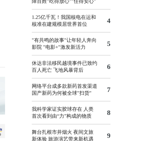
障百姓"吃得放心""住得安心"
1.25亿千瓦！我国核电在运和
4
核准在建规模居世界首位
"有共鸣的故事"让年轻人奔向
5
影院
"电影+"激发新活力
休达非法移民越境事件已致约
6
百人死亡
飞地风暴背后
网络平台成多款新药首发渠道
7
国产新药为何被全球"扫货"
我科学家证实胶球存在 人类
8
首次看到由“力”构成的物质
舞台扎根市井烟火 夜间文旅
9
新体验
旅游演艺带来新机遇