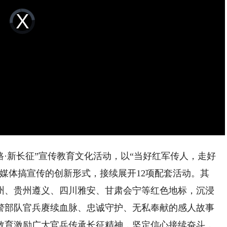
Video
Player
is
loading.
·新长征”宣传教育文化活动，以“当好红军传人，走好
媒体搞宣传的创新形式，接续展开12项配套活动。其
州、贵州遵义、四川雅安、甘肃会宁等红色地标，沉浸
警部队官兵赓续血脉、忠诚守护、无私奉献的感人故事
教育激励广大官兵传承长征精神，坚定信心接续奋斗，