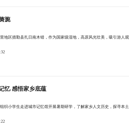
旖旎
里地区措勤县扎日南木错，作为国家级湿地，高原风光壮美，吸引游人观
:32
记忆 感悟家乡底蕴
组织小学生走进城市记忆馆开展暑期研学，了解家乡人文历史，探寻本土
:22