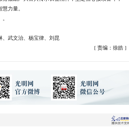
智慧力量。
》。
、武文治、杨宝律、刘昆
[
责编：徐皓
]