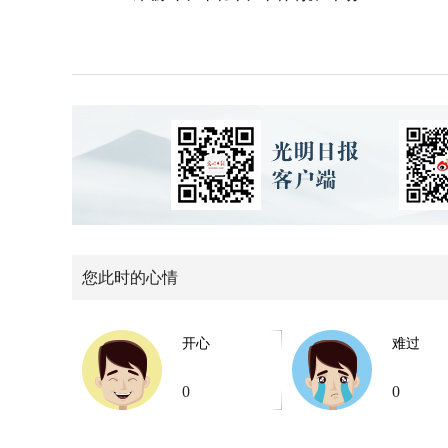
您此时的心情
开心
难过
0
0