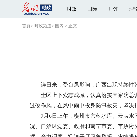
时政
国际
时评
理
首页
>
时政频道
>
国内
>
正文
连日来，受台风影响，广西出现持续性强
全区上下众志成城，认真落实国家防总调
过硬作风，在风中雨中投身防汛救灾，坚决
7月6日上午，横州市六蓝水库、云表水库
况。自治区党委、政府和南宁市委、市政府
挥、全力调度，迅速开展应急救援、灾情排