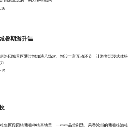
济高质量发展，助力乡村振兴
:16
城暑期游升温
唐洛阳城景区通过增加演艺场次、增设丰富互动环节，让游客沉浸式体验
力
:15
收
杜集区段园镇葡萄种植基地里，一串串晶莹剔透、果香浓郁的葡萄挂满枝