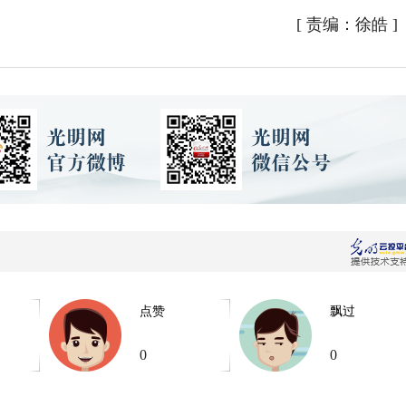
[
责编：徐皓
]
点赞
飘过
0
0