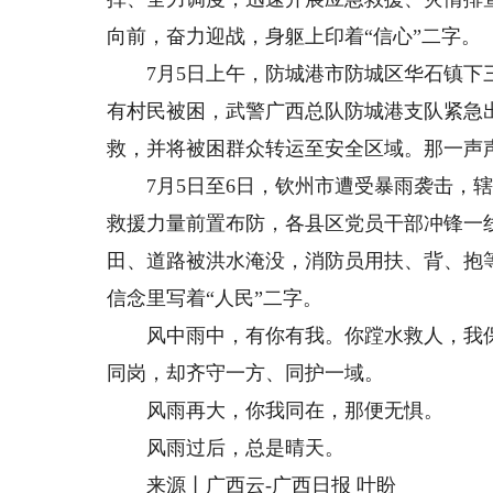
向前，奋力迎战，身躯上印着“信心”二字。
7月5日上午，防城港市防城区华石镇下三
有村民被困，武警广西总队防城港支队紧急
救，并将被困群众转运至安全区域。那一声声
7月5日至6日，钦州市遭受暴雨袭击，辖
救援力量前置布防，各县区党员干部冲锋一
田、道路被洪水淹没，消防员用扶、背、抱
信念里写着“人民”二字。
风中雨中，有你有我。你蹚水救人，我保
同岗，却齐守一方、同护一域。
风雨再大，你我同在，那便无惧。
风雨过后，总是晴天。
来源丨广西云-广西日报 叶盼