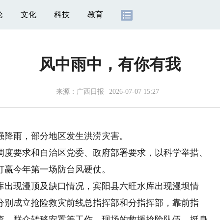
论
文化
科技
教育
风中雨中，有你有我
来源：
广西日报
2026-07-07 15:27
降雨，部分地区发生洪涝灾害。
度要求和自治区党委、政府部署要求，以科学举措、
打赢今年第一场防台风硬仗。
出现漫顶及缺口情况，宾阳县六旺水库出现漫坝情
分别成立抢险救灾前线总指挥部和分指挥部，靠前指
查、群众转移安置等工作。现场的救援抢险队伍，挺身