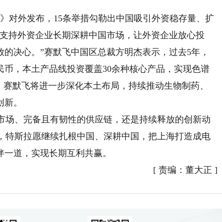
对外发布，15条举措勾勒出中国吸引外资稳存量、扩
励支持外资企业长期深耕中国市场，让外资企业放心投
放的决心。”赛默飞中国区总裁方明杰表示，过去5年，
民币，本土产品线投资覆盖30余种核心产品，实现色谱
”，赛默飞将进一步深化本土布局，持续推动生物制药、
创新。
市场、完备且有韧性的供应链，还是持续释放的创新动
示，特斯拉愿继续扎根中国、深耕中国，把上海打造成电
伴一道，实现长期互利共赢。
[
责编：董大正
]