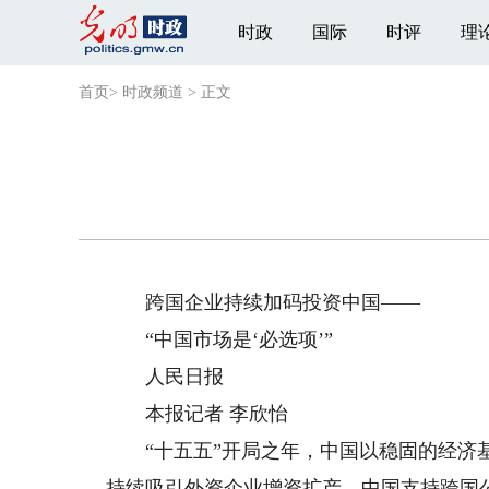
时政
国际
时评
理
首页
>
时政频道
>
正文
跨国企业持续加码投资中国——
“中国市场是‘必选项’”
人民日报
本报记者 李欣怡
“十五五”开局之年，中国以稳固的经济基
持续吸引外资企业增资扩产。中国支持跨国