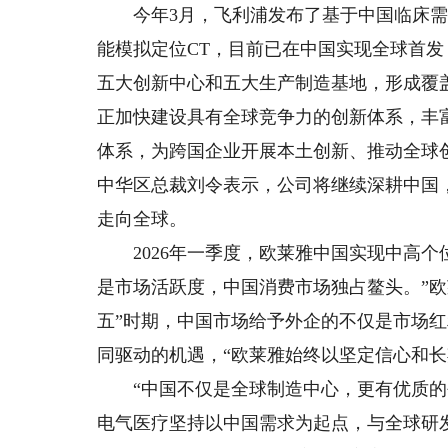
今年3月，飞利浦发布了基于中国临床需
能模拟定位CT，目前已在中国实现全球首
五大创新中心和五大生产制造基地，形成覆
正加快建设具有全球竞争力的创新体系，丰
体系，为跨国企业开展本土创新、推动全球
中华区总裁刘令表示，公司将继续深耕中国
走向全球。
2026年一季度，欧莱雅中国实现中高个
是市场活跃度，中国消费市场独占鳌头。”欧
五”时期，中国市场给予外企的不仅是市场
同驱动的机遇，“欧莱雅始终以坚定信心和长
“中国不仅是全球制造中心，更有优质的
电气医疗坚持以中国需求为起点，与全球研