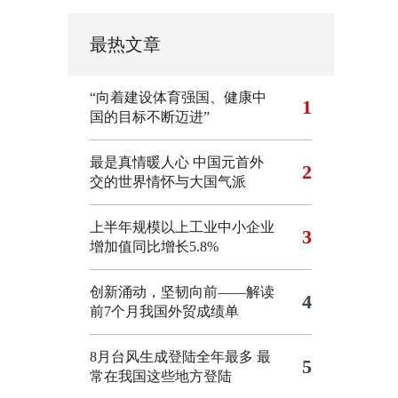
最热文章
“向着建设体育强国、健康中
1
国的目标不断迈进”
最是真情暖人心 中国元首外
2
交的世界情怀与大国气派
上半年规模以上工业中小企业
3
增加值同比增长5.8%
创新涌动，坚韧向前——解读
4
前7个月我国外贸成绩单
8月台风生成登陆全年最多 最
5
常在我国这些地方登陆