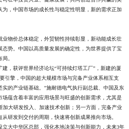
认为，中国市场的成长性与稳定性明显，新的需求正加
业物价总体稳定，外贸韧性持续彰显，新动能成长壮
展态势。中国以高质量发展的确定性，为世界提供了宝
布局。
，获评世界经济论坛“可持续灯塔工厂”，新建的厦
重要引擎，中国的超大规模市场与完备产业体系相互支
坚实的产业链基础。”施耐德电气执行副总裁、中国及东
市场蕴含着丰富的应用场景与旺盛的创新需求，尤其是
不断加大研发投入、加速技术创新；另一方面，完备产业
短从研发到交付的周期，快速将创新成果推向市场。
立大中华区总部，强化本地决策与创新能力，未来3年