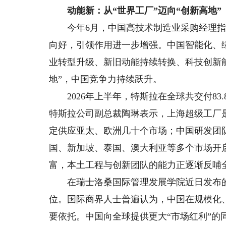
动能新：从“世界工厂”迈向“创新高地”
今年6月，中国高技术制造业采购经理指数
向好，引领作用进一步增强。中国智能化、
业转型升级、新旧动能持续转换、科技创新能
地”，中国竞争力持续跃升。
2026年上半年，特斯拉在全球共交付83
特斯拉公司副总裁陶琳表示，上海超级工厂
定供应亚太、欧洲几十个市场；中国研发团
国、新加坡、泰国、澳大利亚等多个市场开
富，本土工程与创新团队的能力正逐渐反哺
在瑞士洛桑国际管理发展学院近日发布的《
位。国际商界人士普遍认为，中国在规模化、
要依托。中国向全球提供更大“市场红利”的