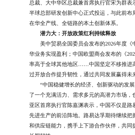
总裁、大中华区总裁兼首席执行官宋为群表
半球总部研发创新中心正式投运，与此前布
在华全产线、全链路的本土创新体系。
潜力大：开放政策红利持续释放
美中贸易全国委员会发布的2026年度《中
华业务实现盈利；中国欧盟商会发布的《20
率高于全球其他地区……中国坚定不移推进
过开放合作提升韧性，通过共同发展赢得未
“中国稳健增长的经济、创新驱动的发展
了一个充满活力、需求多元的高潜力市场，
亚区首席执行官陈嘉渊表示，中国不仅是路
先进生产的前沿阵地。路易达孚期待继续把
和供应链能力，携手上下游合作伙伴，共同