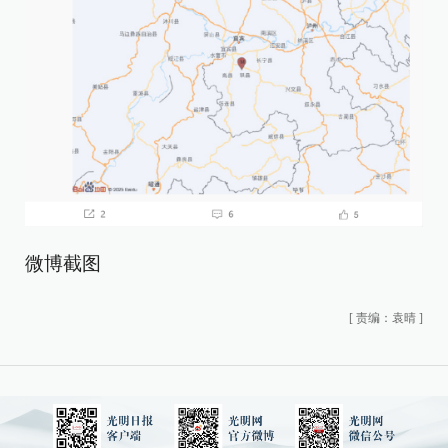
微博截图
[
责编：袁晴
]