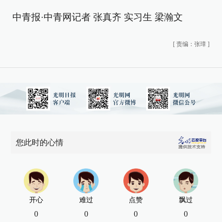
中青报·中青网记者 张真齐 实习生 梁瀚文
[
责编：张璋
]
您此时的心情
开心
难过
点赞
飘过
0
0
0
0