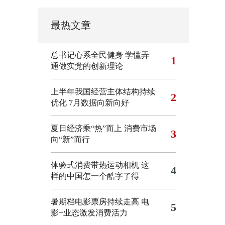
最热文章
总书记心系全民健身
学懂弄
1
通做实党的创新理论
上半年我国经营主体结构持续
2
优化
7月数据向新向好
夏日经济乘“热”而上 消费市场
3
向“新”而行
体验式消费带热运动相机
这
4
样的中国怎一个酷字了得
暑期档电影票房持续走高 电
5
影+业态激发消费活力