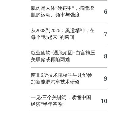
肌肉是人体“硬铠甲”，搞懂增
6
肌的运动、频率与强度
从2008到2026：奥运精神，在
7
每个“动起来”的瞬间
就业疲软+通胀顽固+白宫施压
8
美联储或再陷两难
南非6所技术院校学生赴华参
9
加新能源汽车技术研修
一见·三个关键词，读懂中国
10
经济“半年答卷”