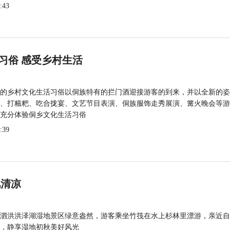
:43
习俗 感受乡村生活
的乡村文化生活习俗以侗族特有的拦门酒迎接游客的到来，并以全新的姿
、打糍粑、吃合拢宴、文艺节目表演、侗族服饰走秀展演、篝火晚会等游
充分体验侗乡文化生活习俗
:39
觅清凉
泗洪洪泽湖湿地景区绿意盎然，游客乘坐竹筏在水上杉林里漂游，亲近自
，静享湿地初秋美好风光