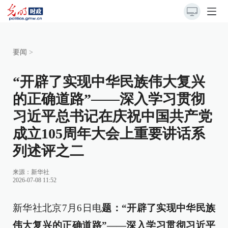
要闻
>
“开辟了实现中华民族伟大复兴
的正确道路”——深入学习贯彻
习近平总书记在庆祝中国共产党
成立105周年大会上重要讲话系
列述评之二
来源：
新华社
2026-07-08 11:52
新华社北京7月6日电
题：“开辟了实现中华民族
伟大复兴的正确道路”——深入学习贯彻习近平