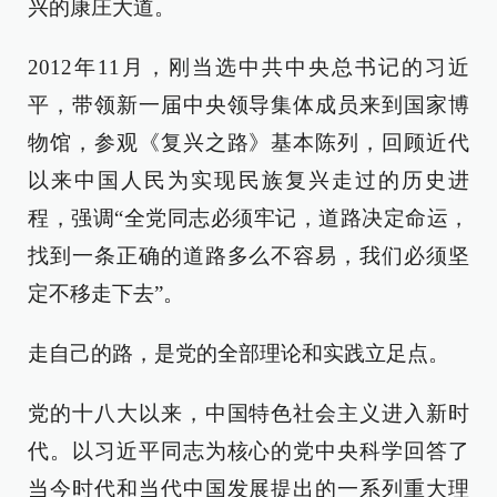
兴的康庄大道。
2012年11月，刚当选中共中央总书记的习近
平，带领新一届中央领导集体成员来到国家博
物馆，参观《复兴之路》基本陈列，回顾近代
以来中国人民为实现民族复兴走过的历史进
程，强调“全党同志必须牢记，道路决定命运，
找到一条正确的道路多么不容易，我们必须坚
定不移走下去”。
走自己的路，是党的全部理论和实践立足点。
党的十八大以来，中国特色社会主义进入新时
代。以习近平同志为核心的党中央科学回答了
当今时代和当代中国发展提出的一系列重大理