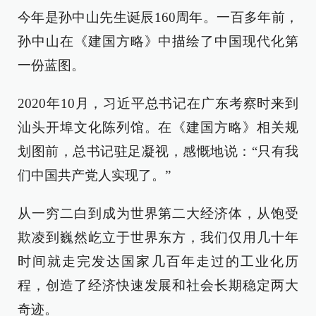
今年是孙中山先生诞辰160周年。一百多年前，
孙中山在《建国方略》中描绘了中国现代化第
一份蓝图。
2020年10月，习近平总书记在广东考察时来到
汕头开埠文化陈列馆。在《建国方略》相关规
划图前，总书记驻足凝视，感慨地说：“只有我
们中国共产党人实现了。”
从一穷二白到成为世界第二大经济体，从饱受
欺凌到巍然屹立于世界东方，我们仅用几十年
时间就走完发达国家几百年走过的工业化历
程，创造了经济快速发展和社会长期稳定两大
奇迹。