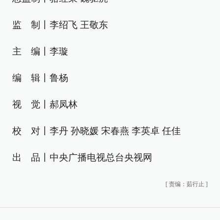
监 制丨李绍飞 王敬东
主 编丨李璇
编 辑丨鲁杨
视 觉丨郝凤林
校 对丨李丹 孙晓媛 宋春燕 李英卓 任佳
出 品丨中央广播电视总台央视网
[
责编：茹行止
]