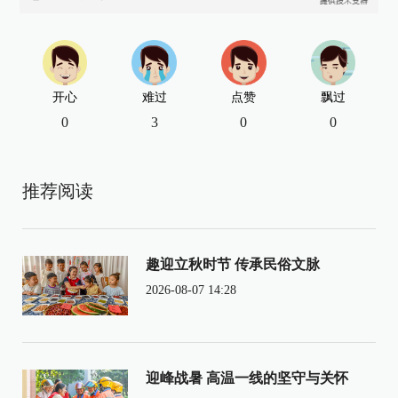
开心
难过
点赞
飘过
0
3
0
0
推荐阅读
趣迎立秋时节 传承民俗文脉
2026-08-07 14:28
迎峰战暑 高温一线的坚守与关怀