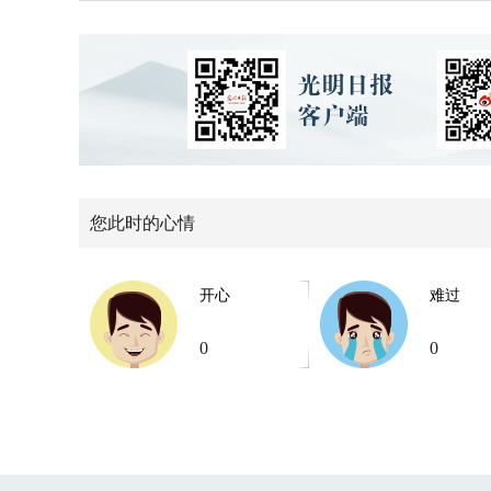
您此时的心情
开心
难过
0
0