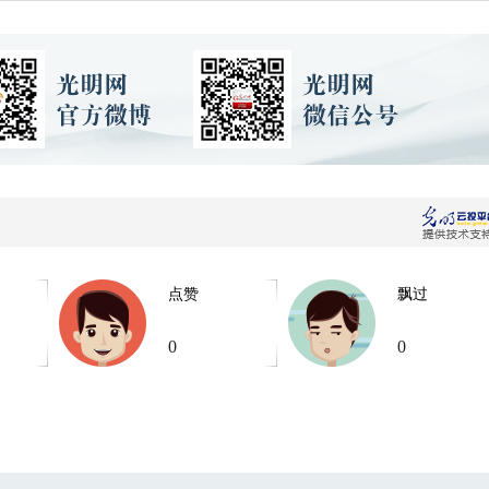
点赞
飘过
0
0