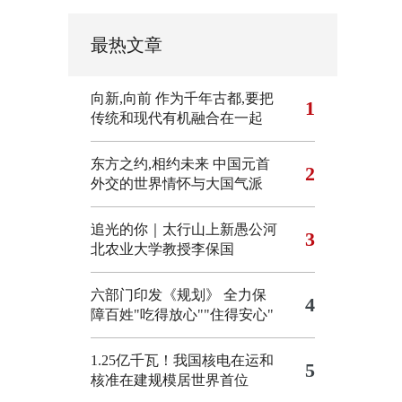
最热文章
向新,向前
作为千年古都,要把
1
传统和现代有机融合在一起
东方之约,相约未来 中国元首
2
外交的世界情怀与大国气派
追光的你｜太行山上新愚公河
3
北农业大学教授李保国
六部门印发《规划》 全力保
4
障百姓"吃得放心""住得安心"
1.25亿千瓦！我国核电在运和
5
核准在建规模居世界首位