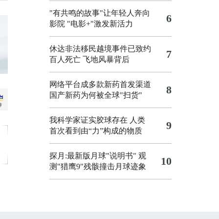
"有共鸣的故事"让年轻人奔向
6
影院
"电影+"激发新活力
休达非法移民越境事件已致约
7
百人死亡
飞地风暴背后
网络平台成多款新药首发渠道
8
国产新药为何被全球"扫货"
我科学家证实胶球存在 人类
9
首次看到由“力”构成的物质
探月:最新版月球"说明书"
观
10
测"猎鹰9"残骸撞击月球迹象