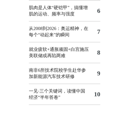
肌肉是人体“硬铠甲”，搞懂增
6
肌的运动、频率与强度
从2008到2026：奥运精神，在
7
每个“动起来”的瞬间
就业疲软+通胀顽固+白宫施压
8
美联储或再陷两难
南非6所技术院校学生赴华参
9
加新能源汽车技术研修
一见·三个关键词，读懂中国
10
经济“半年答卷”