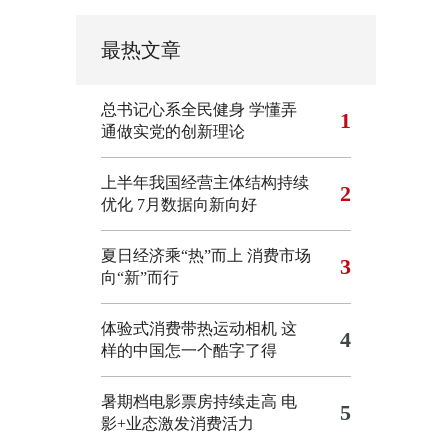
最热文章
总书记心系全民健身
学懂弄
1
通做实党的创新理论
上半年我国经营主体结构持续
2
优化
7月数据向新向好
夏日经济乘“热”而上 消费市场
3
向“新”而行
体验式消费带热运动相机
这
4
样的中国怎一个酷字了得
暑期档电影票房持续走高 电
5
影+业态激发消费活力