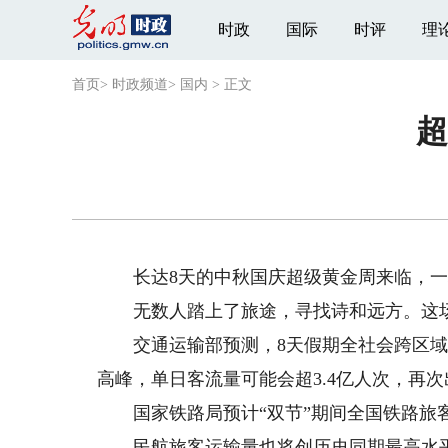
时政
国际
时评
理
首页
>
时政频道
>
国内
>
正文
超
长达8天的中秋国庆超级黄金周来临，一场
无数人踏上了旅途，寻找诗和远方。这场
交通运输部预测，8天假期全社会跨区域人员
高峰，单日客流量可能会超3.4亿人次，再
国家铁路局预计“双节”期间全国铁路旅客发
民航旅客运输量也将创历史同期最高水平