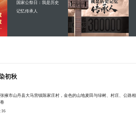
国家公祭日：我是历史
记忆传承人
染初秋
张掖市山丹县大马营镇陈家庄村，金色的山地麦田与绿树、村庄、公路相
卷
:16