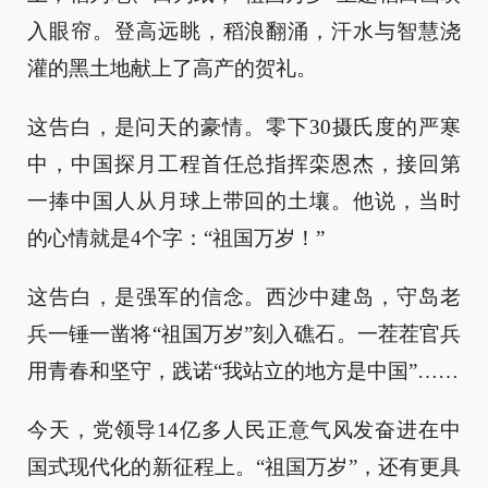
入眼帘。登高远眺，稻浪翻涌，汗水与智慧浇
灌的黑土地献上了高产的贺礼。
这告白，是问天的豪情。零下30摄氏度的严寒
中，中国探月工程首任总指挥栾恩杰，接回第
一捧中国人从月球上带回的土壤。他说，当时
的心情就是4个字：“祖国万岁！”
这告白，是强军的信念。西沙中建岛，守岛老
兵一锤一凿将“祖国万岁”刻入礁石。一茬茬官兵
用青春和坚守，践诺“我站立的地方是中国”……
今天，党领导14亿多人民正意气风发奋进在中
国式现代化的新征程上。“祖国万岁”，还有更具