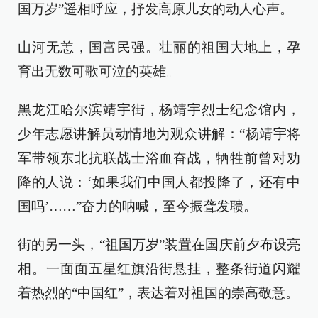
国万岁”遥相呼应，抒发高原儿女的动人心声。
山河无恙，国富民强。壮丽的祖国大地上，孕
育出无数可歌可泣的英雄。
黑龙江哈尔滨靖宇街，杨靖宇烈士纪念馆内，
少年志愿讲解员动情地为观众讲解：“杨靖宇将
军带领东北抗联战士浴血奋战，牺牲前曾对劝
降的人说：‘如果我们中国人都投降了，还有中
国吗’……”奋力的呐喊，至今振聋发聩。
街的另一头，“祖国万岁”装置在国庆前夕布设亮
相。一面面五星红旗沿街悬挂，整条街道闪耀
着热烈的“中国红”，表达着对祖国的崇高敬意。