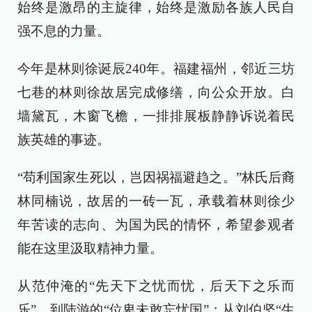
始终是激昂的主旋律，始终是激励各族人民自
强不息的力量。
今年是林则徐诞辰240年。福建福州，邻近三坊
七巷的林则徐故居完成修缮，向公众开放。白
墙黛瓦，木窗飞檐，一排排展板静静诉说着民
族英雄的事迹。
“苟利国家生死以，岂因祸福避趋之。”林氏后裔
林同楠说，故居的一砖一瓦，承载着林则徐少
年苦读的志向、为国为民的情怀，希望参观者
能在这里汲取精神力量。
从范仲淹的“先天下之忧而忧，后天下之乐而
乐”，到陆游的“位卑未敢忘忧国”；从刘伯坚“生