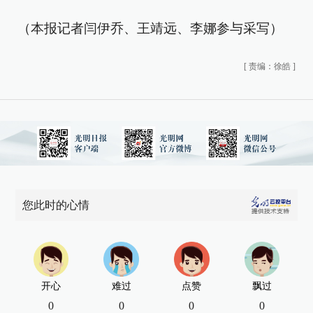
（本报记者闫伊乔、王靖远、李娜参与采写）
[
责编：徐皓
]
您此时的心情
开心
难过
点赞
飘过
0
0
0
0