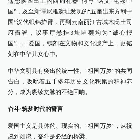
遥想陕西出土的西周礼器“何尊”铭文“宅兹中
国”，及至新疆尼雅遗址发现的“五星出东方利中
国”汉代织锦护臂，再到云南丽江古城木氏土司
府衙署，议事厅悬挂3块匾额均为“诚心报
国”……爱国，镌刻在文物和文化遗产上，更铭
刻在中华儿女心中。
中华文明具有突出的统一性。“祖国万岁”的共同
告白，吸吮着五千多年历史文化积累的精神养
分，成为赓续文脉的不绝回响。
奋斗·筑梦时代的誓言
爱国主义是具体的、现实的。“祖国万岁”，从祝
愿到如愿，奋斗是必经的桥梁。