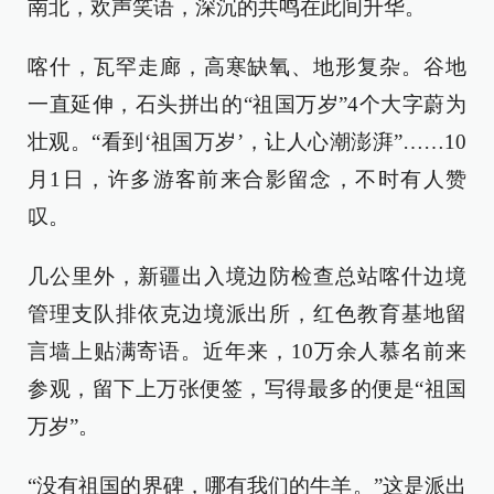
南北，欢声笑语，深沉的共鸣在此间升华。
喀什，瓦罕走廊，高寒缺氧、地形复杂。谷地
一直延伸，石头拼出的“祖国万岁”4个大字蔚为
壮观。“看到‘祖国万岁’，让人心潮澎湃”……10
月1日，许多游客前来合影留念，不时有人赞
叹。
几公里外，新疆出入境边防检查总站喀什边境
管理支队排依克边境派出所，红色教育基地留
言墙上贴满寄语。近年来，10万余人慕名前来
参观，留下上万张便签，写得最多的便是“祖国
万岁”。
“没有祖国的界碑，哪有我们的牛羊。”这是派出