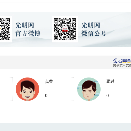
点赞
飘过
0
0