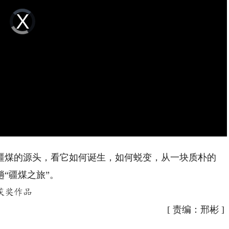
Video
Player
is
loading.
煤的源头，看它如何诞生，如何蜕变，从一块质朴的
“疆煤之旅”。
获奖作品
[
责编：邢彬
]