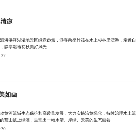
觅清凉
泗洪洪泽湖湿地景区绿意盎然，游客乘坐竹筏在水上杉林里漂游，亲近自
，静享湿地初秋美好风光
:37
美如画
动黄河流域生态保护和高质量发展，大力实施沿黄绿化，持续治理水土流
的荒山披上绿装，呈现出一幅水清、岸绿、景美的生态画卷
:30