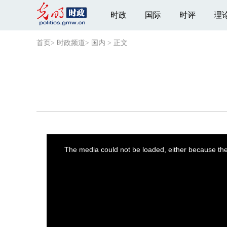
时政
国际
时评
理
首页
>
时政频道
>
国内
>
正文
This
is
a
The media could not be loaded, either because the 
modal
window.