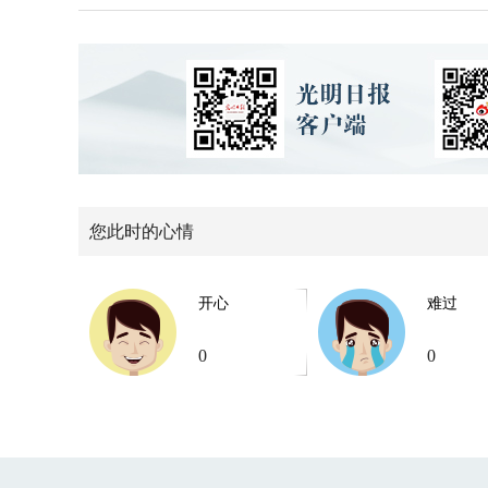
您此时的心情
开心
难过
0
0