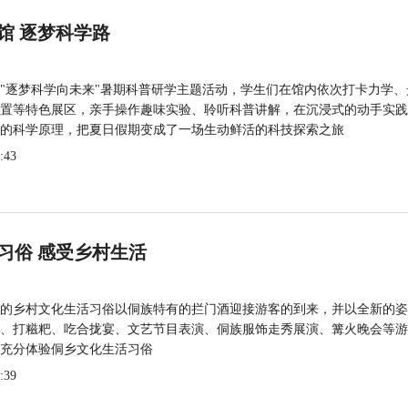
馆 逐梦科学路
"逐梦科学向未来"暑期科普研学主题活动，学生们在馆内依次打卡力学、
置等特色展区，亲手操作趣味实验、聆听科普讲解，在沉浸式的动手实践
的科学原理，把夏日假期变成了一场生动鲜活的科技探索之旅
:43
习俗 感受乡村生活
的乡村文化生活习俗以侗族特有的拦门酒迎接游客的到来，并以全新的姿
、打糍粑、吃合拢宴、文艺节目表演、侗族服饰走秀展演、篝火晚会等游
充分体验侗乡文化生活习俗
:39