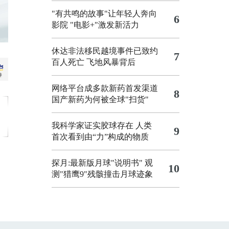
"有共鸣的故事"让年轻人奔向
6
影院
"电影+"激发新活力
休达非法移民越境事件已致约
7
百人死亡
飞地风暴背后
网络平台成多款新药首发渠道
8
国产新药为何被全球"扫货"
我科学家证实胶球存在 人类
9
首次看到由“力”构成的物质
探月:最新版月球"说明书"
观
10
测"猎鹰9"残骸撞击月球迹象