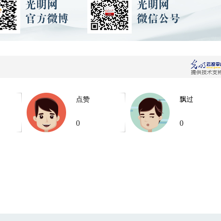
点赞
飘过
0
0