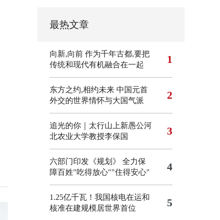
最热文章
向新,向前
作为千年古都,要把
1
传统和现代有机融合在一起
东方之约,相约未来 中国元首
2
外交的世界情怀与大国气派
追光的你｜太行山上新愚公河
3
北农业大学教授李保国
六部门印发《规划》 全力保
4
障百姓"吃得放心""住得安心"
1.25亿千瓦！我国核电在运和
5
核准在建规模居世界首位