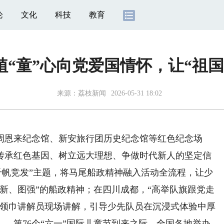
论
文化
科技
教育
“童”心向党爱国情怀，让“祖
来源：
荔枝新闻
2026-05-31 18:02
恩来纪念馆、新安旅行团历史纪念馆等红色纪念场
传承红色基因、树立远大理想、争做时代新人的坚定信
千帆竞发”主题，将马尾船政精神融入活动全流程，让少
新、图强”的船政精神；在四川成都，“高举队旗跟党走
红领巾讲解员现场讲解，引导少先队员在沉浸式体验中厚
…第76个“六一”国际儿童节到来之际，全国各地举办