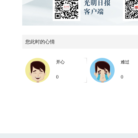
您此时的心情
开心
难过
0
0