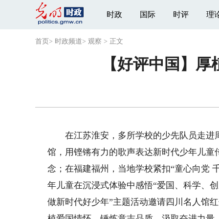
时政
国际
时评
理
首页
>
时政频道
>
观察
>
正文
【好评中国】厚植
在江苏淮安，多所学校的少先队员走进周
馆，用铿锵有力的歌声表达新时代少年儿童
念；在福建福州，当地学校紧扣“童心向党 
年儿童在沉浸式体验中感悟“爱国、科学、创
做新时代好少年”主题活动邀请四川名人馆
植爱国情怀、锤炼意志品质、汲取奋进力量…