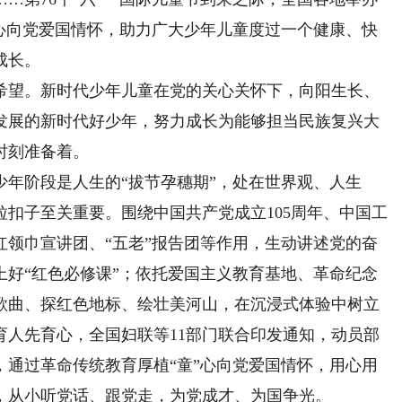
”心向党爱国情怀，助力广大少年儿童度过一个健康、快
成长。
望。新时代少年儿童在党的关心关怀下，向阳生长、
发展的新时代好少年，努力成长为能够担当民族复兴大
时刻准备着。
阶段是人生的“拔节孕穗期”，处在世界观、人生
扣子至关重要。围绕中国共产党成立105周年、中国工
红领巾宣讲团、“五老”报告团等作用，生动讲述党的奋
上好“红色必修课”；依托爱国主义教育基地、革命纪念
歌曲、探红色地标、绘壮美河山，在沉浸式体验中树立
育人先育心，全国妇联等11部门联合印发通知，动员部
，通过革命传统教育厚植“童”心向党爱国情怀，用心用
，从小听党话、跟党走，为党成才、为国争光。