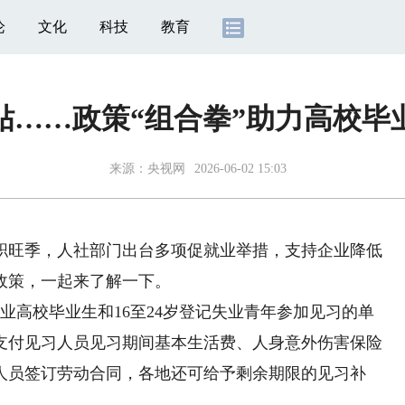
论
文化
科技
教育
贴……政策“组合拳”助力高校毕
来源：
央视网
2026-06-02 15:03
职旺季，人社部门出台多项促就业举措，支持企业降低
政策，一起来了解一下。
高校毕业生和16至24岁登记失业青年参加见习的单
支付见习人员见习期间基本生活费、人身意外伤害保险
人员签订劳动合同，各地还可给予剩余期限的见习补