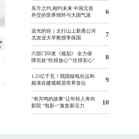
东方之约,相约未来 中国元首
6
外交的世界情怀与大国气派
追光的你｜太行山上新愚公河
7
北农业大学教授李保国
六部门印发《规划》 全力保
8
障百姓"吃得放心""住得安心"
1.25亿千瓦！我国核电在运和
9
核准在建规模居世界首位
"有共鸣的故事"让年轻人奔向
10
影院
"电影+"激发新活力