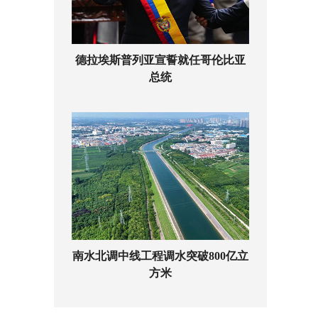
德拉埃斯普列亚宣誓就任哥伦比亚
总统
南水北调中线工程调水突破800亿立
方米