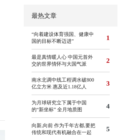
最热文章
“向着建设体育强国、健康中
1
国的目标不断迈进”
最是真情暖人心 中国元首外
2
交的世界情怀与大国气派
南水北调中线工程调水破800
3
亿立方米 惠及近1.18亿人
为月球研究立下属于中国
4
的“新坐标”
全月地质图
向新,向前
作为千年古都,要把
5
传统和现代有机融合在一起