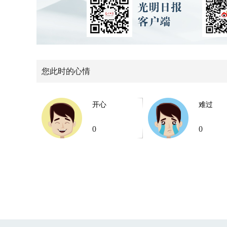
您此时的心情
开心
难过
0
0