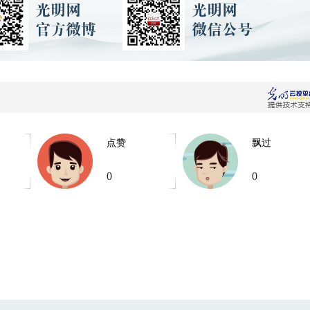
点赞
飘过
0
0