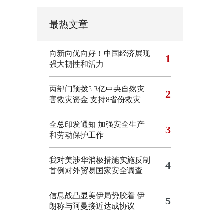
最热文章
向新向优向好！中国经济展现
1
强大韧性和活力
两部门预拨3.3亿中央自然灾
2
害救灾资金 支持8省份救灾
全总印发通知 加强安全生产
3
和劳动保护工作
我对美涉华消极措施实施反制
4
首例对外贸易国家安全调查
信息战凸显美伊局势胶着
伊
5
朗称与阿曼接近达成协议