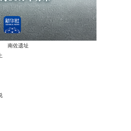
南佐遗址
上
说