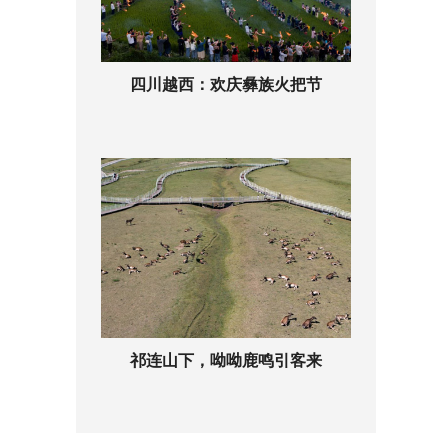
四川越西：欢庆彝族火把节
祁连山下，呦呦鹿鸣引客来