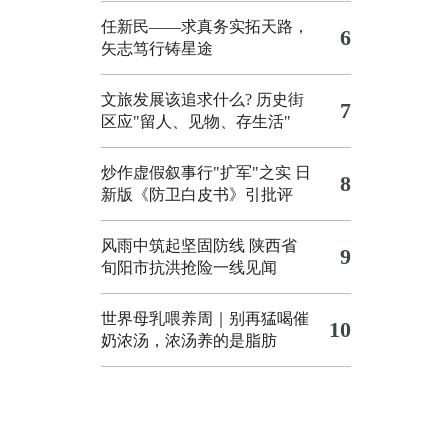
任新民——求真务实拓天路，
6
矢志笃行铸星途
文旅发展该追求什么?
历史街
7
区应"留人、见物、存生活"
炒作虚假叙事行"扩军"之实
日
8
新版《防卫白皮书》引批评
风雨中筑起坚固防线 陕西省
9
旬阳市抗洪抢险一线见闻
世界母乳喂养周｜别再猛喝催
10
奶浓汤，浓汤养的是脂肪