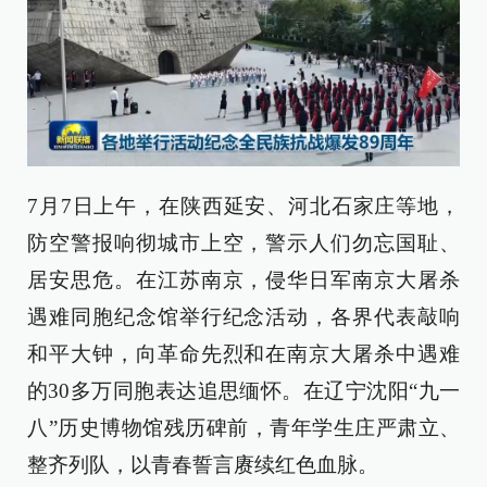
7月7日上午，在陕西延安、河北石家庄等地，
防空警报响彻城市上空，警示人们勿忘国耻、
居安思危。在江苏南京，侵华日军南京大屠杀
遇难同胞纪念馆举行纪念活动，各界代表敲响
和平大钟，向革命先烈和在南京大屠杀中遇难
的30多万同胞表达追思缅怀。在辽宁沈阳“九一
八”历史博物馆残历碑前，青年学生庄严肃立、
整齐列队，以青春誓言赓续红色血脉。