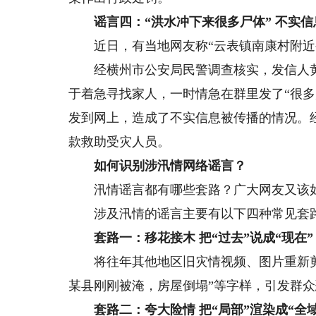
谣言四：“洪水冲下来很多尸体” 不实信
近日，有当地网友称“云表镇南康村附近被
经横州市公安局民警调查核实，发信人黄
于着急寻找家人，一时情急在群里发了“很
发到网上，造成了不实信息被传播的情况。
款救助受灾人员。
如何识别涉汛情网络谣言？
汛情谣言都有哪些套路？广大网友又该
涉及汛情的谣言主要有以下四种常见套
套路一：移花接木 把“过去”说成“现在”
将往年其他地区旧灾情视频、图片重新剪辑
某县刚刚被淹，房屋倒塌”等字样，引发群
套路二：夸大险情 把“局部”渲染成“全域