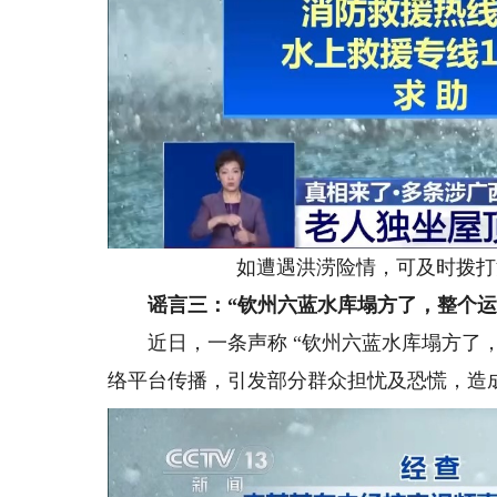
如遭遇洪涝险情，可及时拨打消防
谣言三：“钦州六蓝水库塌方了，整个运
近日，一条声称 “钦州六蓝水库塌方了，
络平台传播，引发部分群众担忧及恐慌，造