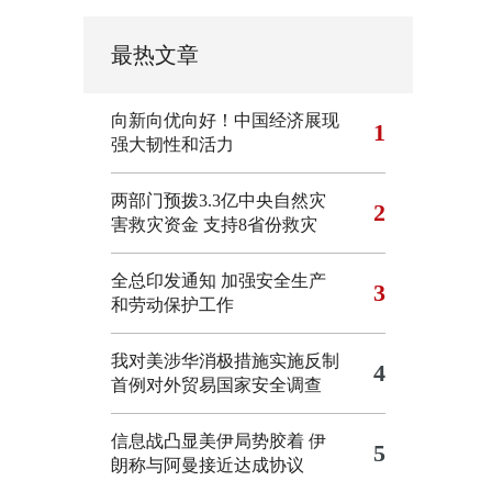
最热文章
向新向优向好！中国经济展现
1
强大韧性和活力
两部门预拨3.3亿中央自然灾
2
害救灾资金 支持8省份救灾
全总印发通知 加强安全生产
3
和劳动保护工作
我对美涉华消极措施实施反制
4
首例对外贸易国家安全调查
信息战凸显美伊局势胶着
伊
5
朗称与阿曼接近达成协议