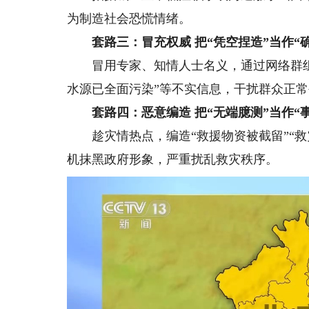
为制造社会恐慌情绪。
套路三：冒充权威 把“凭空捏造”当作“
冒用专家、知情人士名义，通过网络群组、
水源已全面污染”等不实信息，干扰群众正
套路四：恶意编造 把“无端臆测”当作“
趁灾情热点，编造“救援物资被截留”“救灾
机抹黑政府形象，严重扰乱救灾秩序。