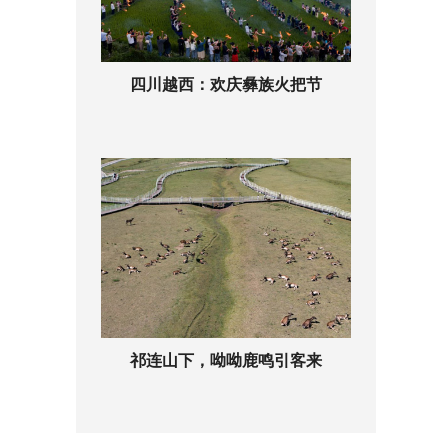
四川越西：欢庆彝族火把节
祁连山下，呦呦鹿鸣引客来