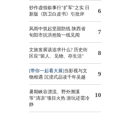
炒作虚假叙事行"扩军"之实
日
6
新版《防卫白皮书》引批评
风雨中筑起坚固防线 陕西省
7
旬阳市抗洪抢险一线见闻
文旅发展该追求什么?
历史街
8
区应"留人、见物、存生活"
[带你一起看大展]
当影视与文
9
物相遇 沉浸式品读千年吴越
暑期峡谷漂流、野外溯溪
10
等"清凉"项目火热 游玩还需冷
静