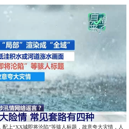
上“XX城即将沦陷”等骇人标题，故意夸大灾情，人