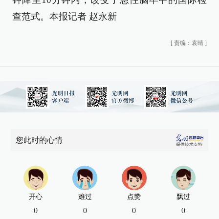
查范式。本报记者 赵永新
[
责编：袁晴
]
您此时的心情
开心
难过
点赞
飘过
0
0
0
0