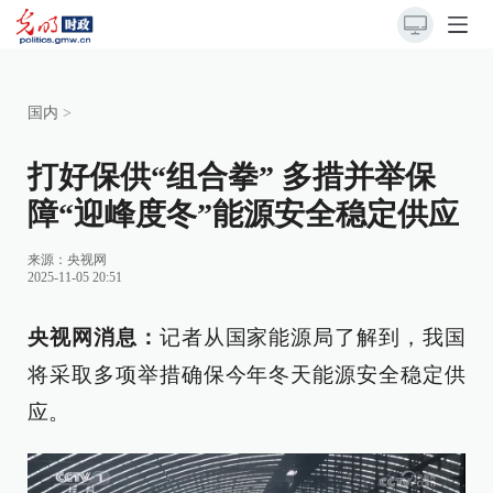
国内
>
打好保供“组合拳” 多措并举保
障“迎峰度冬”能源安全稳定供应
来源：
央视网
2025-11-05 20:51
央视网消息：
记者从国家能源局了解到，我国
将采取多项举措确保今年冬天能源安全稳定供
应。