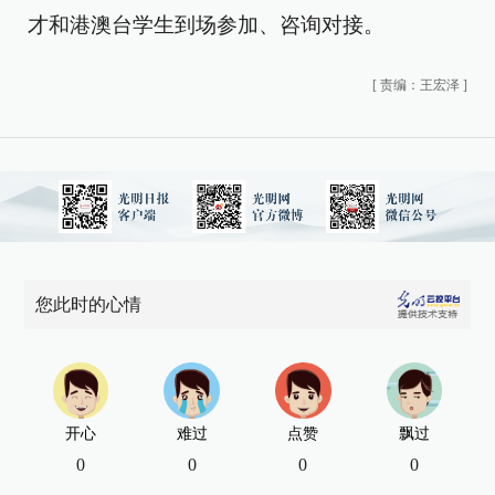
才和港澳台学生到场参加、咨询对接。
[
责编：王宏泽
]
您此时的心情
开心
难过
点赞
飘过
0
0
0
0