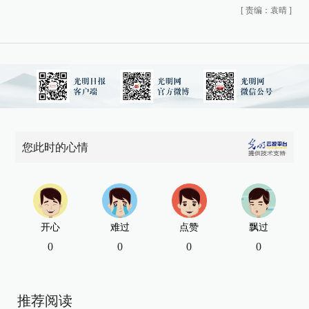
[
责编：袁晴
]
您此时的心情
开心
难过
点赞
飘过
0
0
0
0
推荐阅读