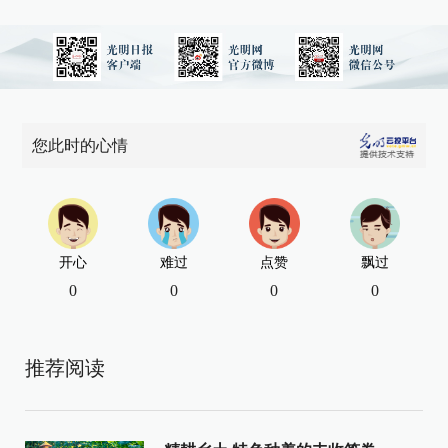
您此时的心情
开心
难过
点赞
飘过
0
0
0
0
推荐阅读