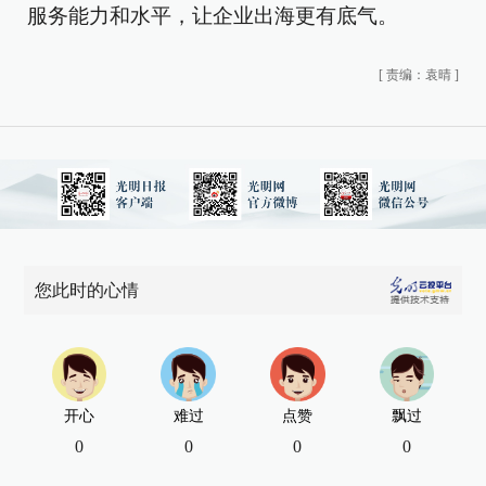
服务能力和水平，让企业出海更有底气。
[
责编：袁晴
]
您此时的心情
开心
难过
点赞
飘过
0
0
0
0